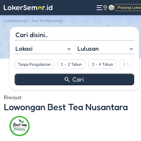
Pasang Loke
Gelap
LokerSemar.id
>
Best Tea Nusantara
Lokasi
Lulusan
Tanpa Pengalaman
1 – 2 Tahun
3 – 4 Tahun
5 Tahun L
Riwayat
Lowongan
Best Tea Nusantara