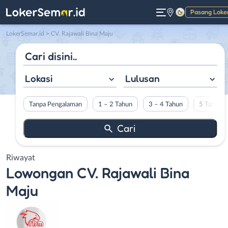
Pasang Loke
Gelap
LokerSemar.id
>
CV. Rajawali Bina Maju
Lokasi
Lulusan
Tanpa Pengalaman
1 – 2 Tahun
3 – 4 Tahun
5 Tahun L
Riwayat
Lowongan
CV. Rajawali Bina
Maju