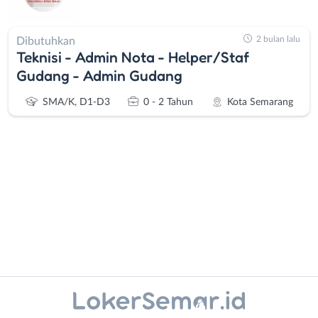
2 bulan lalu
Dibutuhkan
Teknisi - Admin Nota - Helper/Staf
Gudang - Admin Gudang
SMA/K, D1-D3
0 - 2 Tahun
Kota Semarang
Administrasi
Banjarnegara
Ahli
Banyumas
Gizi
Batang
Ahli
Bebas
Instagram
WhatsApp
Kecantikan
(Remote
Analis
Work)
X - Twitter
Telegram
/
Blora
Kanal Lainnya..
Peneliti
Boyolali