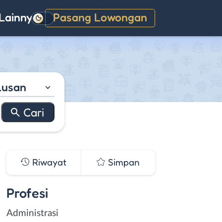
Lainnya
Pasang Lowongan
Gelap
lusan
Riwayat
Simpan
Profesi
Administrasi