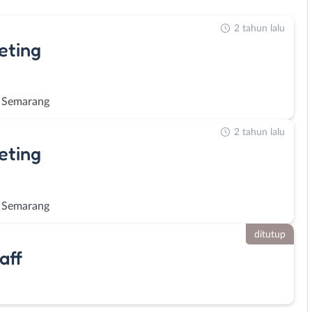
2 tahun lalu
eting
 Semarang
2 tahun lalu
eting
 Semarang
ditutup
aff