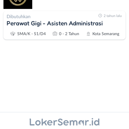
2 tahun lalu
Dibutuhkan
Perawat Gigi - Asisten Administrasi
SMA/K - S1/D4
0 - 2 Tahun
Kota Semarang
Administrasi
Banjarnegara
Ahli
Banyumas
Gizi
Batang
Ahli
Bebas
Kecantikan
(Remote
Instagram
WhatsApp
Analis
Work)
/
Blora
X - Twitter
Telegram
Peneliti
Boyolali
Animator
Brebes
Kanal Lainnya..