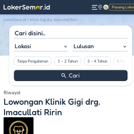
Pasang Loke
Gelap
LokerSemar.id
>
Klinik Gigi drg. Imacullati Ririn
Lokasi
Lulusan
Tanpa Pengalaman
1 – 2 Tahun
3 – 4 Tahun
5 Tahun L
Riwayat
Lowongan
Klinik Gigi drg.
Imacullati Ririn