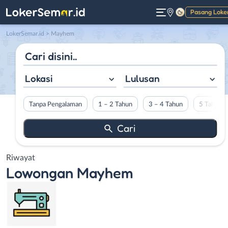
Pasang Loke
Gelap
LokerSemar.id
>
Mayhem
Lokasi
Lulusan
Tanpa Pengalaman
1 – 2 Tahun
3 – 4 Tahun
5 Tahun L
Riwayat
Lowongan
Mayhem