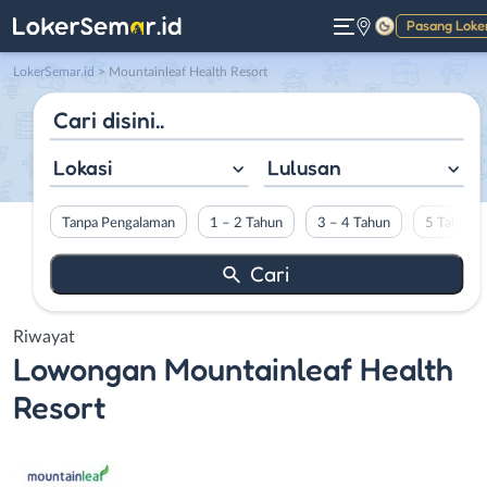
Pasang Loke
Gelap
LokerSemar.id
>
Mountainleaf Health Resort
Lokasi
Lulusan
Tanpa Pengalaman
1 – 2 Tahun
3 – 4 Tahun
5 Tahun L
Riwayat
Lowongan
Mountainleaf Health
Resort