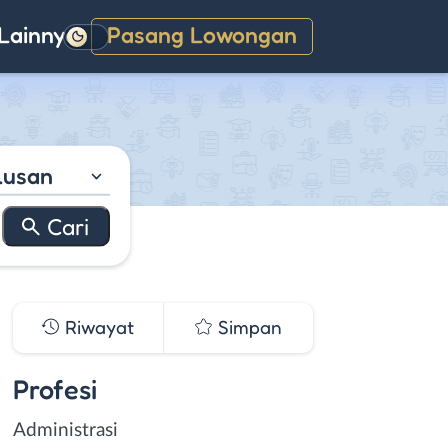
Lainnya
Pasang Lowongan
Gelap
lusan
Riwayat
Simpan
Profesi
Administrasi