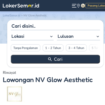
Pasang Loke
Gelap
LokerSemar.id
>
NV Glow Aesthetic
Lokasi
Lulusan
Tanpa Pengalaman
1 – 2 Tahun
3 – 4 Tahun
5 Tahun L
Riwayat
Lowongan
NV Glow Aesthetic