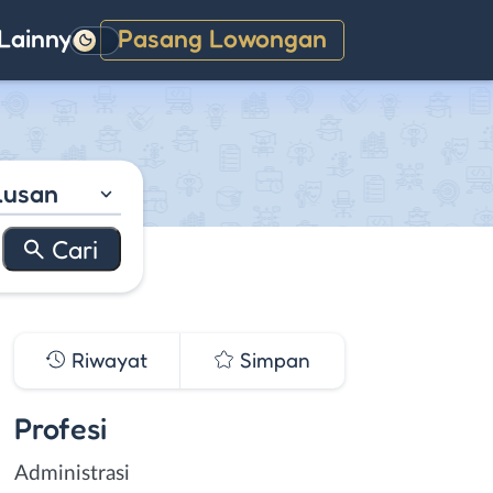
Lainnya
Pasang Lowongan
Gelap
lusan
Riwayat
Simpan
Profesi
Administrasi