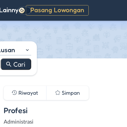
Lainnya
Pasang Lowongan
Gelap
lusan
Riwayat
Simpan
Profesi
Administrasi