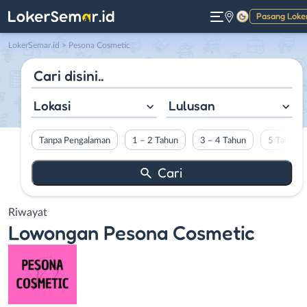
Pasang Loke
Gelap
LokerSemar.id
>
Pesona Cosmetic
Lokasi
Lulusan
Tanpa Pengalaman
1 – 2 Tahun
3 – 4 Tahun
5 Tahun L
Riwayat
Lowongan
Pesona Cosmetic