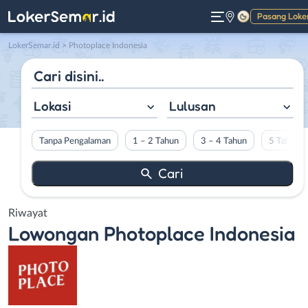
Pasang Loke
Gelap
LokerSemar.id
>
Photoplace Indonesia
Lokasi
Lulusan
Tanpa Pengalaman
1 – 2 Tahun
3 – 4 Tahun
5 Tahun L
Riwayat
Lowongan
Photoplace Indonesia