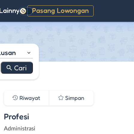
Lainnya
Pasang Lowongan
Gelap
lusan
Riwayat
Simpan
Profesi
Administrasi