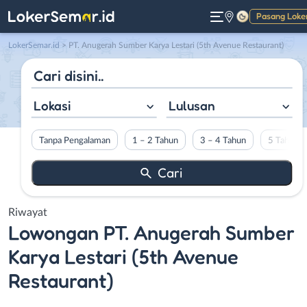
Pasang Loke
Gelap
LokerSemar.id
>
PT. Anugerah Sumber Karya Lestari (5th Avenue Restaurant)
Lokasi
Lulusan
Tanpa Pengalaman
1 – 2 Tahun
3 – 4 Tahun
5 Tahun L
Riwayat
Lowongan
PT. Anugerah Sumber
Karya Lestari (5th Avenue
Restaurant)