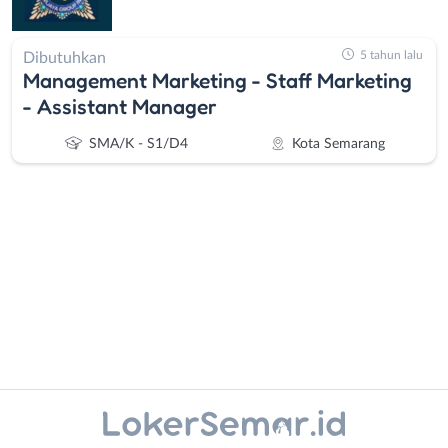
5 tahun lalu
Dibutuhkan
Management Marketing - Staff Marketing
- Assistant Manager
SMA/K - S1/D4
Kota Semarang
Administrasi
Banjarnegara
Ahli
Banyumas
Gizi
Batang
Ahli
Bebas
Instagram
WhatsApp
Kecantikan
(Remote
Analis
Work)
X - Twitter
Telegram
/
Blora
Kanal Lainnya..
Peneliti
Boyolali