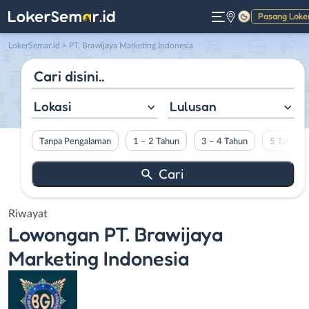
Pasang Loke
Gelap
LokerSemar.id
>
PT. Brawijaya Marketing Indonesia
Lokasi
Lulusan
Tanpa Pengalaman
1 – 2 Tahun
3 – 4 Tahun
5 Tahun L
Riwayat
Lowongan
PT. Brawijaya
Marketing Indonesia