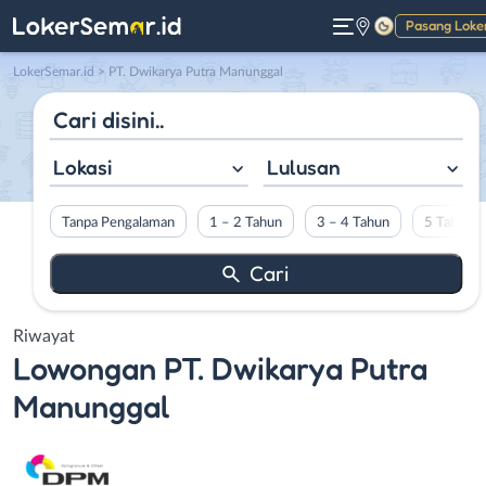
Pasang Loke
Gelap
LokerSemar.id
>
PT. Dwikarya Putra Manunggal
Lokasi
Lulusan
Tanpa Pengalaman
1 – 2 Tahun
3 – 4 Tahun
5 Tahun L
Riwayat
Lowongan
PT. Dwikarya Putra
Manunggal