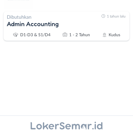
1 tahun lalu
Dibutuhkan
Admin Accounting
D1-D3 & S1/D4
1 - 2 Tahun
Kudus
Administrasi
Banjarnegara
Ahli
Banyumas
Gizi
Batang
Ahli
Bebas
Kecantikan
(Remote
Instagram
WhatsApp
Analis
Work)
/
Blora
X - Twitter
Telegram
Peneliti
Boyolali
Animator
Brebes
Kanal Lainnya..