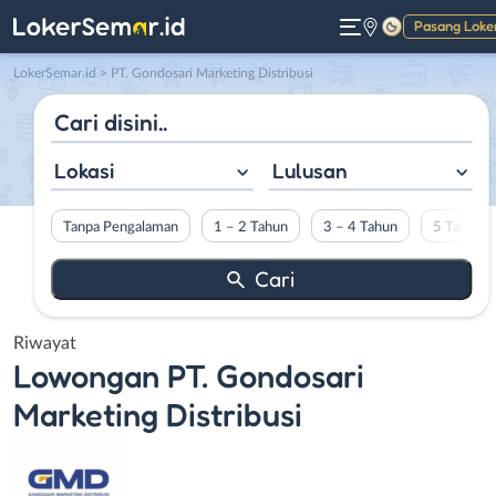
Pasang Loke
Gelap
LokerSemar.id
>
PT. Gondosari Marketing Distribusi
Lokasi
Lulusan
Tanpa Pengalaman
1 – 2 Tahun
3 – 4 Tahun
5 Tahun L
Riwayat
Lowongan
PT. Gondosari
Marketing Distribusi