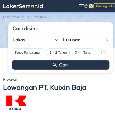
Pasang Loke
Gelap
LokerSemar.id
>
PT. Kuixin Baja
Lokasi
Lulusan
Tanpa Pengalaman
1 – 2 Tahun
3 – 4 Tahun
5 Tahun L
Riwayat
Lowongan
PT. Kuixin Baja