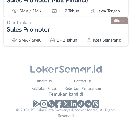
Sales Promotor MultiFinance
SMA / SMK
1 - 2 Tahun
Jawa Tengah
ditutup
Dibutuhkan
Sales Promotor
SMA / SMK
1 - 2 Tahun
Kota Semarang
Administrasi
Banjarnegara
About Us
Contact Us
Ahli
Banyumas
Kebijakan Privasi
Ketentuan Pemasangan
Gizi
Batang
Temukan kami di
Ahli
Bebas
Kecantikan
(Remote
© 2026 PT Saka Cipta Swakarya (Roocket Media). All Rights
Analis
Work)
Reserved.
/
Blora
Peneliti
Boyolali