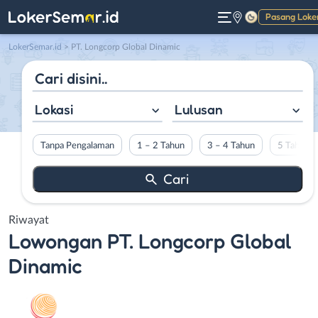
Pasang Loke
Gelap
LokerSemar.id
>
PT. Longcorp Global Dinamic
Lokasi
Lulusan
Tanpa Pengalaman
1 – 2 Tahun
3 – 4 Tahun
5 Tahun L
Riwayat
Lowongan
PT. Longcorp Global
Dinamic