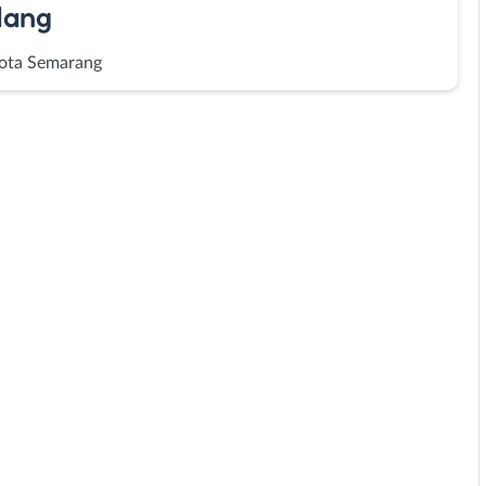
dang
ota Semarang