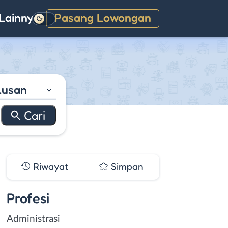
Lainnya
Pasang Lowongan
Gelap
lusan
Riwayat
Simpan
Profesi
Administrasi