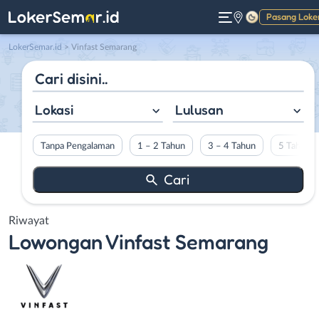
Pasang Loke
Gelap
LokerSemar.id
>
Vinfast Semarang
Lokasi
Lulusan
Tanpa Pengalaman
1 – 2 Tahun
3 – 4 Tahun
5 Tahun L
Riwayat
Lowongan
Vinfast Semarang