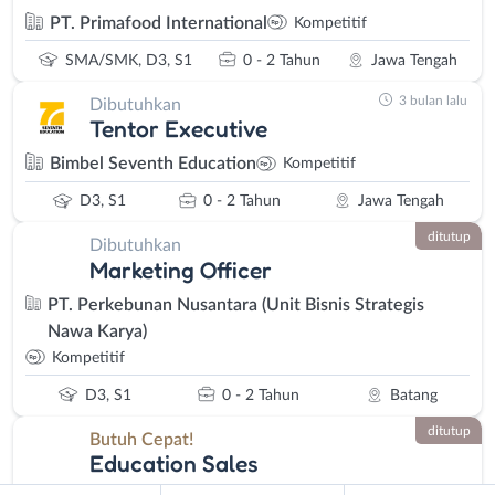
fotografi, atau layanan konsultasi yang dapat dilakukan dengan
PT. Primafood International
Kompetitif
jadwal fleksibel.
Prospek Loker Freelance Batang
SMA/SMK, D3, S1
0 - 2 Tahun
Jawa Tengah
Era digital telah membuka peluang besar untuk loker freelance
3 bulan lalu
Dibutuhkan
Batang. Beberapa bidang freelance yang berkembang pesat di
Tentor Executive
Batang antara lain:
Bimbel Seventh Education
Kompetitif
Digital Marketing dan Content Creation
D3, S1
0 - 2 Tahun
Jawa Tengah
Dengan banyaknya UMKM dan bisnis lokal di Batang yang mulai
melek digital, permintaan akan jasa digital marketing, content
ditutup
Dibutuhkan
creator, dan social media specialist freelance terus meningkat.
Marketing Officer
Bisnis kuliner, fashion, dan produk lokal membutuhkan dukungan
PT. Perkebunan Nusantara (Unit Bisnis Strategis
promosi digital.
Nawa Karya)
Jasa Penerjemahan dan Penulisan
Kompetitif
Industri ekspor-impor yang berkembang di Batang menciptakan
D3, S1
0 - 2 Tahun
Batang
kebutuhan akan jasa penerjemahan bahasa asing, penulisan
proposal bisnis, dan dokumentasi perdagangan internasional.
ditutup
Butuh Cepat!
Education Sales
Konsultasi Bisnis dan Pelatihan
Profesional berpengalaman dapat memanfaatkan pertumbuhan