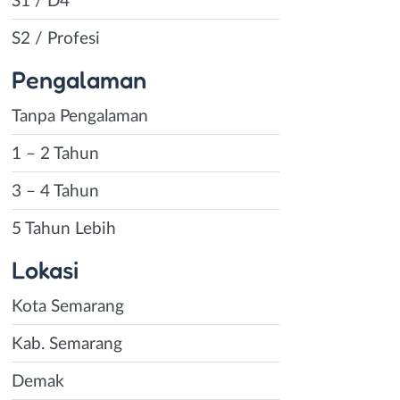
S1 / D4
, dan berbagai
isi operator
S2 / Profesi
i. Sektor ini juga
Pengalaman
e engineering, dan
Tanpa Pengalaman
1 – 2 Tahun
ndonesia,
 perkebunan teh
3 – 4 Tahun
ahli pertanian,
5 Tahun Lebih
i ahli teknologi
Lokasi
ral products.
Kota Semarang
posisi yang
Kab. Semarang
Demak
gan Sewu, dan