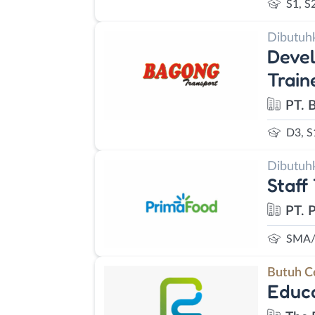
S1, S
Dibutuh
Deve
Train
PT. 
D3, S
Dibutuh
Staff
PT. 
SMA/
Butuh C
Educa