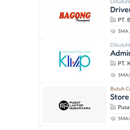
Dibutuh
Drive
PT. 
SMA 
Dibutuh
Admin
PT. 
SMA/
Butuh C
Stor
Pusa
SMA/