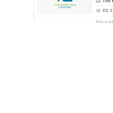
The 
D3, S
Dibutuh
Mana
Sema
S1
Butuh C
Manag
Assis
Execu
ODPM 
Lainn
PT. 