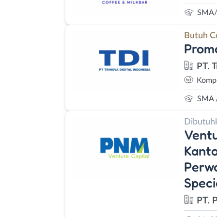
SMA/
Butuh C
Promo
PT. 
Kompe
SMA 
Dibutuh
Ventu
Kanto
Perwa
Speci
PT. 