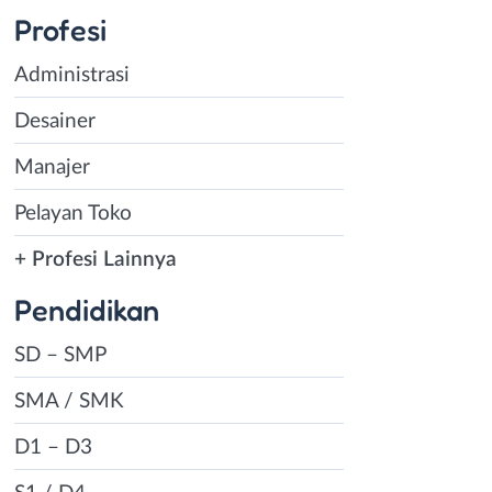
Profesi
tif dan akses
a, Karanganyar
Administrasi
rik khusus bagi
Desainer
omi strategis
Manajer
 Hal ini
rsedia setiap
Pelayan Toko
r.
+ Profesi Lainnya
Pendidikan
 Karanganyar
SD – SMP
 kerja. Kawasan
SMA / SMK
stil, garmen,
n membuka
D1 – D3