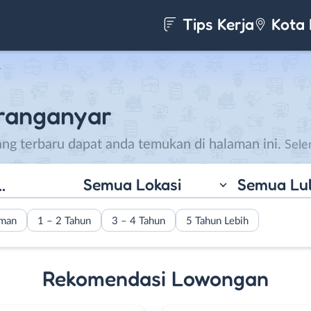
Tips Kerja
Kota 
r
ranganyar
ng terbaru dapat anda temukan di halaman ini.
Semua Lokasi
Semua Lu
Kabupaten Karanga
berkembang menjadi
destinasi karir ter
aman
1 – 2 Tahun
3 – 4 Tahun
5 Tahun Lebih
Tengah. Dengan posi
berbatasan langsu
Rekomendasi Lowongan
Surakarta dan aks
Yogyakarta, Karan