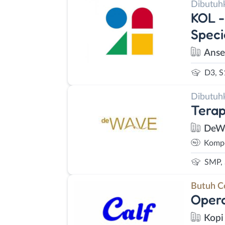
Dibutuh
KOL -
Speci
Anse
D3, S
Dibutuh
Terap
DeWA
Kompe
SMP,
Butuh C
Opera
Kopi