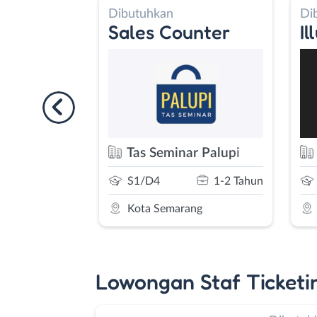
Dibutuhkan
Di
aff Dapur
Sales Counter
I
logosari Semarang
Tas Seminar Palupi
0-2 Tahun
S1/D4
1-2 Tahun
ng
Kota Semarang
Lowongan Staf Ticketi