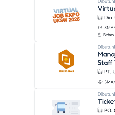
Dibutuh
Virt
Dire
SMA/
Bebas
Dibutuh
Manaj
Staff
PT. 
SMA/
Dibutuh
Ticke
PO.