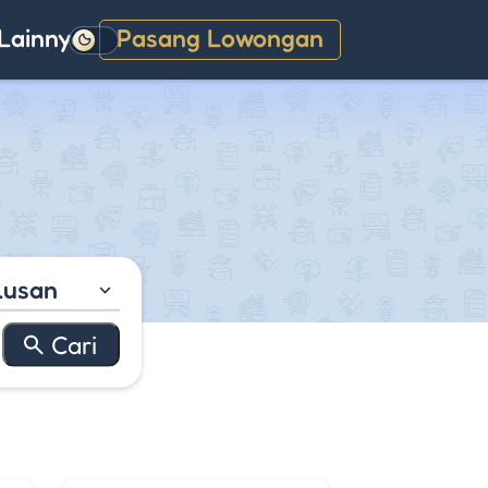
Lainnya
Pasang Lowongan
Gelap
lusan