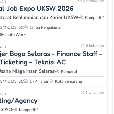
2 minggu lalu
kan
ual Job Expo UKSW 2026
ktorat Kealumnian dan Karier UKSW
Kompetitif
SMK, D3, S1
Tanpa Pengalaman
 (Remote Work)
8 bulan lalu
kan
er Boga Selaras - Finance Staff -
 Ticketing - Teknisi AC
Usaha Niaga Insan Selaras
Kompetitif
SMK, D3, S1
1 - 4 Tahun
Kota Semarang
1 tahun lalu
kan
ting/Agency
 COYO
Kompetitif