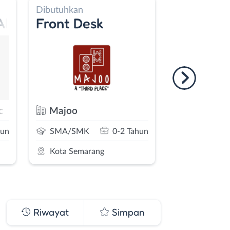
Dibutuhkan
Dibutuhkan
Akuntansi
Front Desk
Daily Wo
c
Majoo
PT. Trans
hun
SMA/SMK
0-2 Tahun
SMA/SMK
Kota Semarang
Kota Sema
Riwayat
Simpan