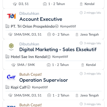
yang menampung lebih dari 200 perusahaan multinasional
D3, S1
1 - 2 Tahun
Kendal
menciptakan ekosistem bisnis yang dinamis. Hal ini berdampak
pada meningkatnya loker Kendal terbaru yang tersedia setiap
2 minggu lalu
Dibutuhkan
Account Executive
harinya, dengan standar gaji dan benefit yang kompetitif
mengikuti standar perusahaan multinasional.
PT. Tri Orion Prospekindo
Kompetitif
Perkembangan infrastruktur seperti Tol Trans Jawa dan rencana
SMA/SMK, D3, S1
0 - 2 Tahun
Jawa Tengah
pembangunan Bandara Internasional Jawa Tengah di Kendal
semakin memperkuat daya tarik investasi. Proyek-proyek besar ini
3 minggu lalu
Dibutuhkan
tidak hanya menciptakan lapangan kerja langsung, tetapi juga
Digital Marketing - Sales Eksekutif
mendorong pertumbuhan sektor pendukung yang membuka lebih
Hotel Sae Inn Kendal
Kompetitif
banyak peluang karir.
Sektor Unggulan Info Loker Kendal
SMA / SMK
1 - 2 Tahun
Kendal
Industri Manufaktur dan Otomotif
3 minggu lalu
Butuh Cepat!
Sektor manufaktur menjadi tulang punggung ekonomi Kendal
Operation Supervisor
dengan kehadiran perusahaan-perusahaan global seperti Astra
Kopi Calf
Kompetitif
Honda Motor, Suzuki Indomobil Motor, dan berbagai supplier
otomotif. Kawasan industri ini menciptakan permintaan tinggi
SMA/SMK, D3, S1
1 - 2 Tahun
Jawa Tengah
akan tenaga kerja skilled di bidang produksi, quality control,
3 minggu lalu
Butuh Cepat!
engineering, dan maintenance.