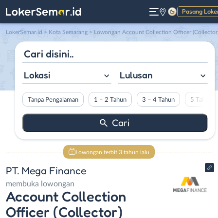
Pasang Loke
Gelap
LokerSemar.id
>
Kota Semarang
> Lowongan Account Collection Officer (Collector) di PT. Mega Financ
Lokasi
Lulusan
Tanpa Pengalaman
1 – 2 Tahun
3 – 4 Tahun
5 Tahun L
Lowongan terbit 3 tahun lalu
PT. Mega Finance
membuka lowongan
Account Collection
Officer (Collector)