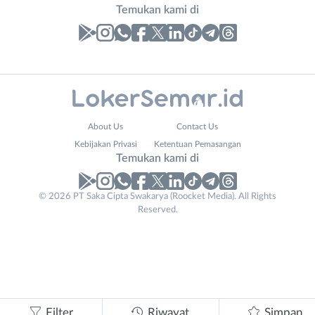
Temukan kami di
Laporan
Lowongan
Administrasi
Banjarnegara
Nama
About Us
Contact Us
Ahli
Banyumas
Lengkap
*
Kebijakan Privasi
Ketentuan Pemasangan
Gizi
Batang
Temukan kami di
Ahli
Bebas
Kecantikan
(Remote
No. Telp /
© 2026 PT Saka Cipta Swakarya (Roocket Media). All Rights
Analis
Work)
Reserved.
Email
WhatsApp
*
*
/
Blora
Peneliti
Boyolali
Kirim kode
Animator
Brebes
Apoteker
Cilacap
Phone
Arsitek
Demak
Tidak
Number
*
Asisten
Grobogan
bisa
Filter
Riwayat
Simpan