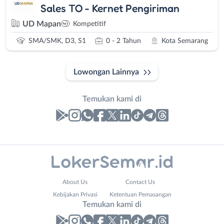
Sales TO - Kernet Pengiriman
UD Mapan
Kompetitif
SMA/SMK, D3, S1
0 - 2 Tahun
Kota Semarang
Lowongan Lainnya
Temukan kami di
Laporan
Lowongan
Administrasi
Banjarnegara
Your
Nama
About Us
Contact Us
Ahli
Banyumas
Website
Lengkap
*
*
Kebijakan Privasi
Ketentuan Pemasangan
Gizi
Batang
Temukan kami di
Ahli
Bebas
Kecantikan
(Remote