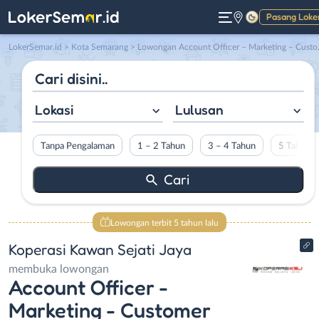
Pasang Loke
Gelap
LokerSemar.id
>
Kota Semarang
> Lowongan Account Officer – Marketing – Customer Relation Officer – Administration – Collection di Koperasi Kawan Sejati Jaya
Lokasi
Lulusan
Tanpa Pengalaman
1 – 2 Tahun
3 – 4 Tahun
5 Tahun L
Lowongan terbit 5 tahun lalu
Koperasi Kawan Sejati Jaya
membuka lowongan
Account Officer -
Marketing - Customer