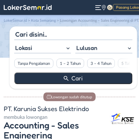
Pasang Loke
Gelap
LokerSemar.id
>
Kota Semarang
> Lowongan Accounting – Sales Engineering di PT. Karunia Sukses Elektrind
Lokasi
Lulusan
Tanpa Pengalaman
1 – 2 Tahun
3 – 4 Tahun
5 Tahun L
Lowongan sudah ditutup
PT. Karunia Sukses Elektrindo
membuka lowongan
Accounting - Sales
Engineering