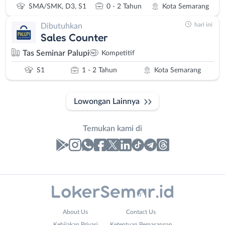
SMA/SMK, D3, S1
0 - 2 Tahun
Kota Semarang
hari ini
Dibutuhkan
Sales Counter
Tas Seminar Palupi
Kompetitif
S1
1 - 2 Tahun
Kota Semarang
Lowongan Lainnya
Temukan kami di
Laporan
Lowongan
Administrasi
Banjarnegara
Nama
About Us
Contact Us
Ahli
Banyumas
Lengkap
*
Kebijakan Privasi
Ketentuan Pemasangan