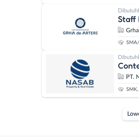
Dibutuh
Staff
Grha
SMA/
Dibutuh
Conte
PT. 
SMK, 
Low