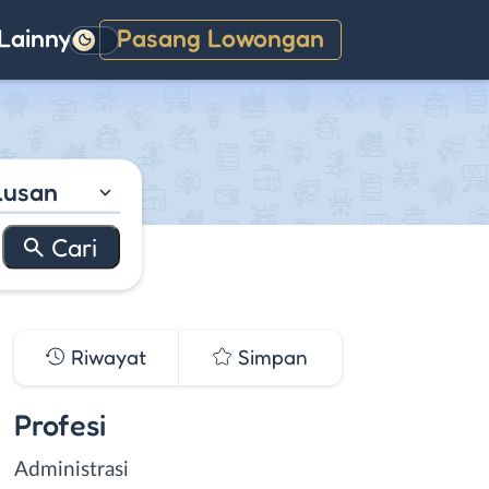
Lainnya
Pasang Lowongan
Gelap
lusan
Riwayat
Simpan
Profesi
Administrasi