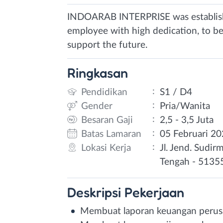
INDOARAB INTERPRISE was establish
employee with high dedication, to be
support the future.
Ringkasan
:
Pendidikan
S1 / D4
:
Gender
Pria/Wanita
:
Besaran Gaji
2,5 - 3,5 Juta
:
Batas Lamaran
05 Februari 2
:
Lokasi Kerja
Jl. Jend. Sudi
Tengah - 5135
Deskripsi
Pekerjaan
Membuat laporan keuangan peru