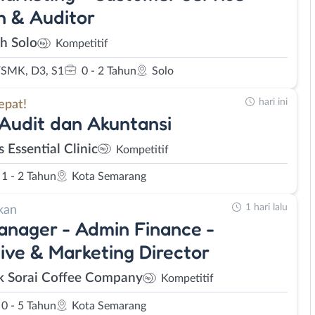
 & Auditor
eh Solo
Kompetitif
SMK, D3, S1
0 - 2 Tahun
Solo
hari ini
epat!
 Audit dan Akuntansi
s Essential Clinic
Kompetitif
1 - 2 Tahun
Kota Semarang
1 hari lalu
kan
nager - Admin Finance -
ive & Marketing Director
k Sorai Coffee Company
Kompetitif
0 - 5 Tahun
Kota Semarang