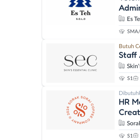
Admin
Es T
SMA/
Butuh C
Staff
Skin'
S1
Dibutuh
HR Ma
Creat
Sora
S1