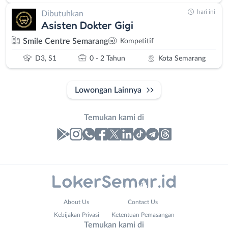
hari ini
Dibutuhkan
Asisten Dokter Gigi
Smile Centre Semarang
Kompetitif
D3, S1
0 - 2 Tahun
Kota Semarang
Lowongan Lainnya
Temukan kami di
Laporan
Lowongan
Administrasi
Banjarnegara
Nama
About Us
Contact Us
Ahli
Banyumas
Lengkap
*
Kebijakan Privasi
Ketentuan Pemasangan
Gizi
Batang
Temukan kami di