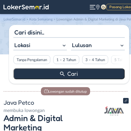
Pasang Loke
Gelap
LokerSemar.id
>
Kota Semarang
> Lowongan Admin & Digital Marketing di Java Petc
Lokasi
Lulusan
Tanpa Pengalaman
1 – 2 Tahun
3 – 4 Tahun
5 Tahun L
Lowongan sudah ditutup
Java Petco
membuka lowongan
Admin & Digital
Marketing