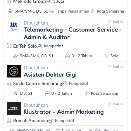
Mekindo Group
3 Juta
SMA/SMK, D3, S1
Tanpa Pengalaman
Kota Semarang
hari ini
Dibutuhkan
Telemarketing - Customer Service -
Admin & Auditor
Es Teh Solo
Kompetitif
SMA/SMK, D3, S1
0 - 2 Tahun
Solo
hari ini
Dibutuhkan
Asisten Dokter Gigi
Smile Centre Semarang
Kompetitif
D3, S1
0 - 2 Tahun
Kota Semarang
hari ini
Dibutuhkan
Illustrator - Admin Marketing
Rumah Anantaka
Kompetitif
SMA/SMK, D3, S1
0 - 2 Tahun
Kota Semarang