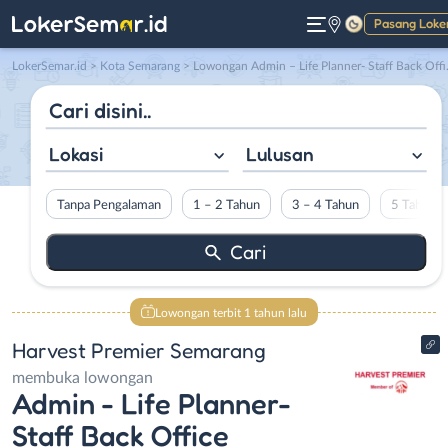
Pasang Loke
Gelap
LokerSemar.id
>
Kota Semarang
> Lowongan Admin – Life Planner- Staff Back Office di Harvest Premier Semarang
Lokasi
Lulusan
Tanpa Pengalaman
1 – 2 Tahun
3 – 4 Tahun
5 Tahun L
Lowongan terbit 1 tahun lalu
Harvest Premier Semarang
membuka lowongan
Admin - Life Planner-
Staff Back Office