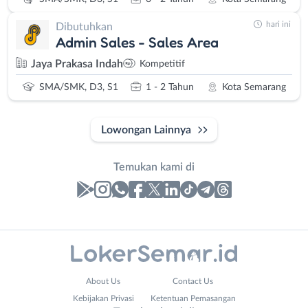
hari ini
Dibutuhkan
Admin Sales - Sales Area
Jaya Prakasa Indah
Kompetitif
SMA/SMK, D3, S1
1 - 2 Tahun
Kota Semarang
Lowongan Lainnya
Temukan kami di
Laporan
Lowongan
Administrasi
Banjarnegara
Nama
About Us
Contact Us
Ahli
Banyumas
Lengkap
*
Kebijakan Privasi
Ketentuan Pemasangan
Gizi
Batang