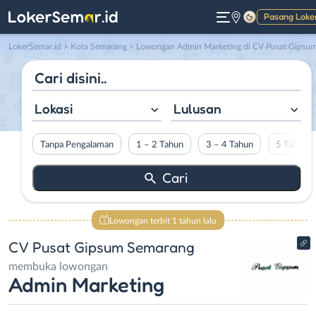
Pasang Loke
Gelap
LokerSemar.id
>
Kota Semarang
> Lowongan Admin Marketing di CV Pusat Gipsum Semaran
Lokasi
Lulusan
Tanpa Pengalaman
1 – 2 Tahun
3 – 4 Tahun
5 Tahun L
Lowongan terbit 1 tahun lalu
CV Pusat Gipsum Semarang
membuka lowongan
Admin Marketing