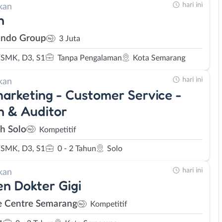
hari ini
kan
n
ndo Group
3 Juta
SMK, D3, S1
Tanpa Pengalaman
Kota Semarang
hari ini
kan
arketing - Customer Service -
 & Auditor
eh Solo
Kompetitif
SMK, D3, S1
0 - 2 Tahun
Solo
hari ini
kan
en Dokter Gigi
e Centre Semarang
Kompetitif