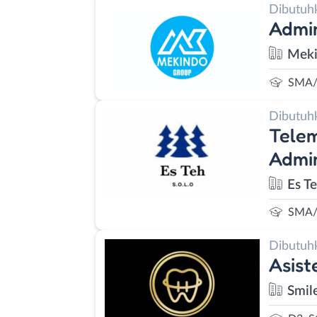
Dibutuh
Admi
Meki
SMA/
Dibutuh
Telem
Admin
Es T
SMA/
Dibutuh
Asist
Smil