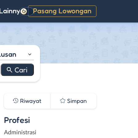
Lainnya
Pasang Lowongan
Gelap
lusan
Riwayat
Simpan
Profesi
Administrasi