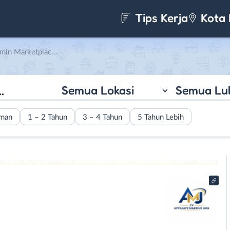
Tips Kerja
Kota 
di CV. Affiliate Makmur Jaya
Semua Lokasi
Semua Lu
aman
1 – 2 Tahun
3 – 4 Tahun
5 Tahun Lebih