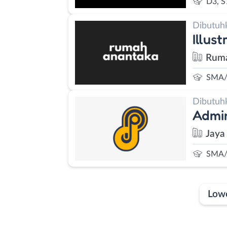
D3, S
Dibutuh
Illus
Ruma
SMA/
Dibutuh
Admin
Jaya
SMA/
Low