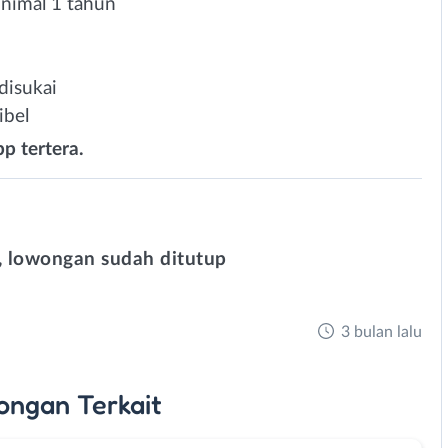
nimal 1 tahun
disukai
ibel
p tertera.
 lowongan sudah ditutup
3 bulan lalu
ongan
Terkait