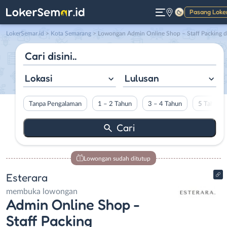
Pasang Loke
Gelap
LokerSemar.id
>
Kota Semarang
> Lowongan Admin Online Shop – Staff Packing di Esterar
Lokasi
Lulusan
Tanpa Pengalaman
1 – 2 Tahun
3 – 4 Tahun
5 Tahun L
Lowongan sudah ditutup
Esterara
membuka lowongan
Admin Online Shop -
Staff Packing