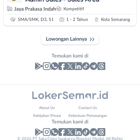
Jaya Prakasa Indah
Kompetitif
SMA/SMK, D3, S1
1 - 2 Tahun
Kota Semarang
Lowongan Lainnya
Temukan kami di
Laporan
Lowongan
Administrasi
Banjarnegara
Nama
About Us
Contact Us
Ahli
Banyumas
Lengkap
*
Kebijakan Privasi
Ketentuan Pemasangan
Gizi
Batang
Temukan kami di
Ahli
Bebas
Kecantikan
(Remote
No. Telp /
© 2026 PT Saka Cipta Swakarya (Roocket Media). All Rights