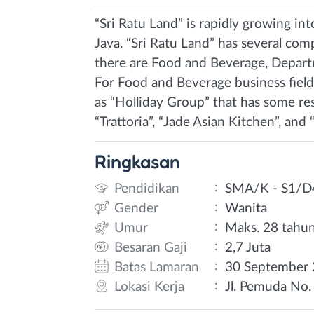
“Sri Ratu Land” is rapidly growing i
Java. “Sri Ratu Land” has several comp
there are Food and Beverage, Depart
For Food and Beverage business fiel
as “Holliday Group” that has some res
“Trattoria”, “Jade Asian Kitchen”, an
Ringkasan
:
Pendidikan
SMA/K - S1/D
:
Gender
Wanita
:
Umur
Maks. 28 tahu
:
Besaran Gaji
2,7 Juta
:
Batas Lamaran
30 September
:
Lokasi Kerja
Jl. Pemuda No.