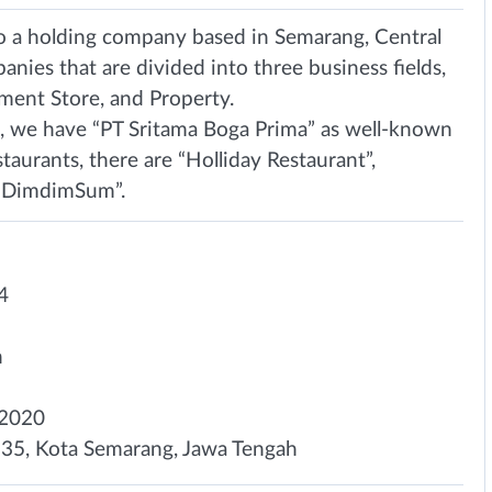
nto a holding company based in Semarang, Central
anies that are divided into three business fields,
ment Store, and Property.
d, we have “PT Sritama Boga Prima” as well-known
taurants, there are “Holliday Restaurant”,
d “DimdimSum”.
4
n
 2020
 35, Kota Semarang, Jawa Tengah