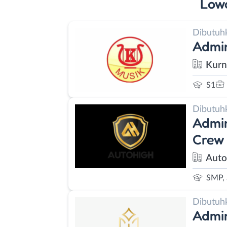
Low
Dibutuh
Admin
Kurn
S1
Dibutuh
Admin
Crew 
Auto
SMP,
Dibutuh
Admin