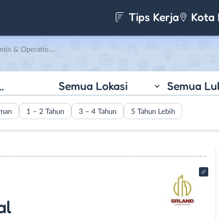
Tips Kerja
Kota 
onal di SR Land Properties
Semua Lokasi
Semua Lu
aman
1 – 2 Tahun
3 – 4 Tahun
5 Tahun Lebih
al