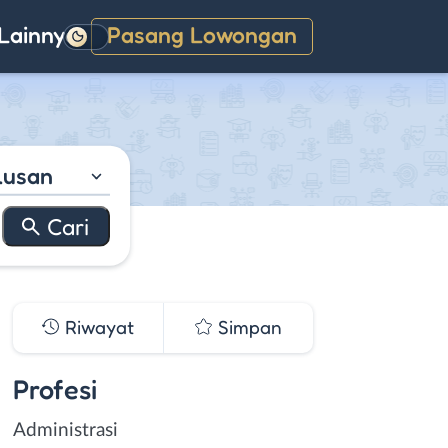
Lainnya
Pasang Lowongan
Gelap
lusan
Riwayat
Simpan
Profesi
Administrasi