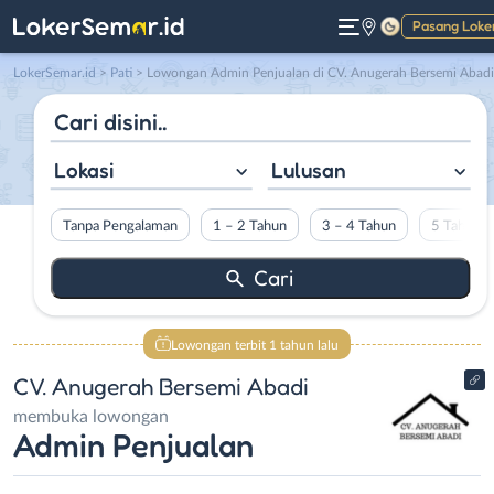
Pasang Loke
Gelap
LokerSemar.id
>
Pati
> Lowongan Admin Penjualan di CV. Anugerah Bersemi Abadi
Lokasi
Lulusan
Tanpa Pengalaman
1 – 2 Tahun
3 – 4 Tahun
5 Tahun L
Lowongan terbit 1 tahun lalu
CV. Anugerah Bersemi Abadi
membuka lowongan
Admin Penjualan