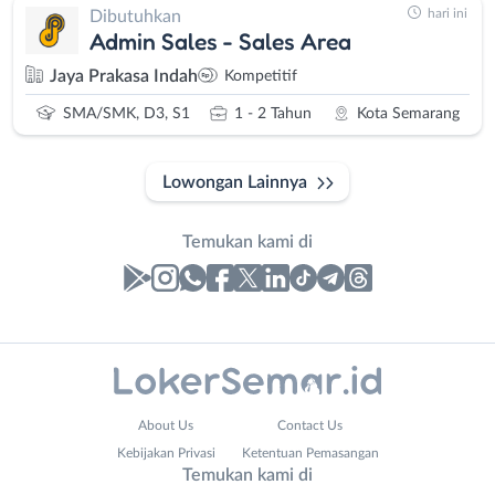
hari ini
Dibutuhkan
Admin Sales - Sales Area
Jaya Prakasa Indah
Kompetitif
SMA/SMK, D3, S1
1 - 2 Tahun
Kota Semarang
Lowongan Lainnya
Temukan kami di
Laporan
Lowongan
Administrasi
Banjarnegara
Nama
About Us
Contact Us
Ahli
Banyumas
Lengkap
*
Kebijakan Privasi
Ketentuan Pemasangan
Gizi
Batang
Temukan kami di
Ahli
Bebas