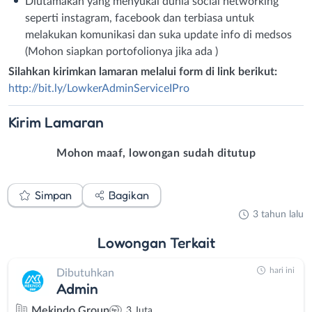
Diutamakan yang menyukai dunia social networking
seperti instagram, facebook dan terbiasa untuk
melakukan komunikasi dan suka update info di medsos
(Mohon siapkan portofolionya jika ada )
Silahkan kirimkan lamaran melalui form di link berikut:
http://bit.ly/LowkerAdminServiceIPro
Kirim
Lamaran
Mohon maaf, lowongan sudah ditutup
Simpan
Bagikan
3 tahun lalu
Lowongan
Terkait
hari ini
Dibutuhkan
Admin
Mekindo Group
3 Juta