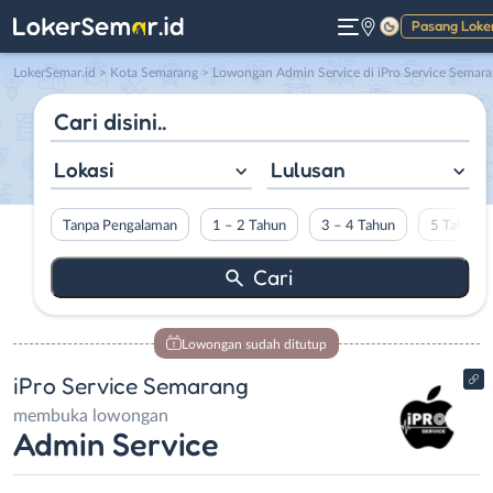
Pasang Loke
Gelap
LokerSemar.id
>
Kota Semarang
> Lowongan Admin Service di iPro Service Semar
Lokasi
Lulusan
Tanpa Pengalaman
1 – 2 Tahun
3 – 4 Tahun
5 Tahun L
Lowongan sudah ditutup
iPro Service Semarang
membuka lowongan
Admin Service