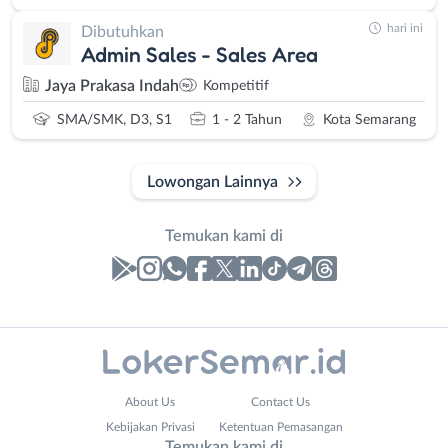
hari ini
Dibutuhkan
Admin Sales - Sales Area
Jaya Prakasa Indah
Kompetitif
SMA/SMK, D3, S1
1 - 2 Tahun
Kota Semarang
Lowongan Lainnya
Temukan kami di
Laporan
Lowongan
Administrasi
Banjarnegara
Nama
About Us
Contact Us
Ahli
Banyumas
Lengkap
*
Kebijakan Privasi
Ketentuan Pemasangan
Gizi
Batang
Temukan kami di