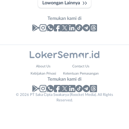
Lowongan Lainnya
Temukan kami di
Laporan
Lowongan
Administrasi
Banjarnegara
Nama
About Us
Contact Us
Ahli
Banyumas
Lengkap
*
Kebijakan Privasi
Ketentuan Pemasangan
Gizi
Batang
Temukan kami di
Ahli
Bebas
Kecantikan
(Remote
No. Telp /
© 2026 PT Saka Cipta Swakarya (Roocket Media). All Rights
Analis
Work)
Reserved.
Email
WhatsApp
*
*
/
Blora
Peneliti
Boyolali
Kirim kode
Animator
Brebes
Apoteker
Cilacap
Company