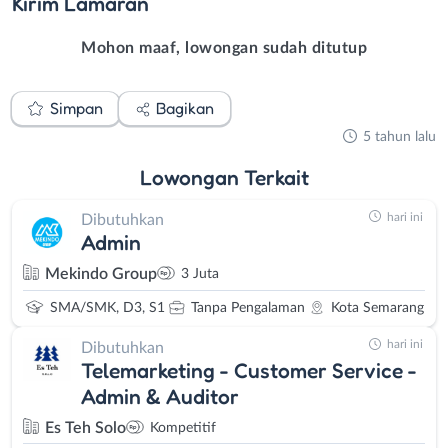
Kirim
Lamaran
Mohon maaf, lowongan sudah ditutup
Simpan
Bagikan
5 tahun lalu
Lowongan
Terkait
hari ini
Dibutuhkan
Admin
Mekindo Group
3 Juta
SMA/SMK, D3, S1
Tanpa Pengalaman
Kota Semarang
hari ini
Dibutuhkan
Telemarketing - Customer Service -
Admin & Auditor
Es Teh Solo
Kompetitif