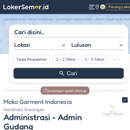
Pasang Loke
Gelap
LokerSemar.id
>
Kota Semarang
> Lowongan Administrasi – Admin Gudang di Moko Garmen
Lokasi
Lulusan
Tanpa Pengalaman
1 – 2 Tahun
3 – 4 Tahun
5 Tahun L
Lowongan sudah ditutup
Moko Garment Indonesia
membuka lowongan
Administrasi - Admin
Gudang