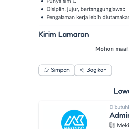
Punya sim C
Disiplin, jujur, bertanggungjawab
Pengalaman kerja lebih diutamaka
Kirim
Lamaran
Mohon maaf,
Simpan
Bagikan
Low
Dibutuh
Admi
Meki