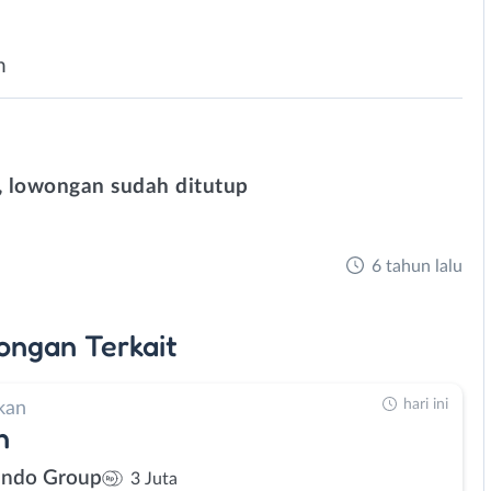
n
 lowongan sudah ditutup
6 tahun lalu
ongan
Terkait
hari ini
kan
n
ndo Group
3 Juta