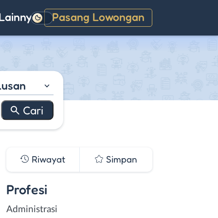
Lainnya
Pasang Lowongan
Gelap
lusan
Riwayat
Simpan
Profesi
Administrasi