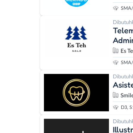
SMA/
Dibutuh
Telem
Admin
Es T
SMA/
Dibutuh
Asist
Smil
D3, S
Dibutuh
Illus