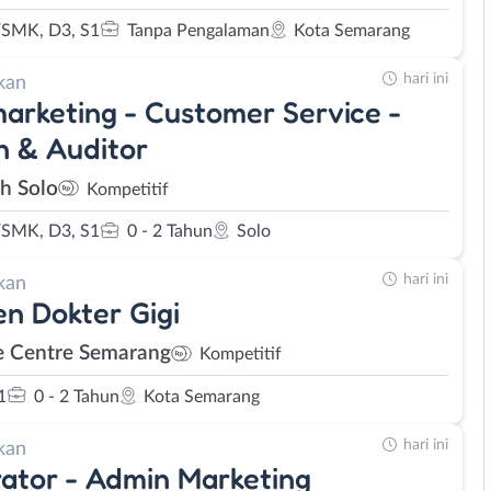
SMK, D3, S1
Tanpa Pengalaman
Kota Semarang
hari ini
kan
arketing - Customer Service -
 & Auditor
eh Solo
Kompetitif
SMK, D3, S1
0 - 2 Tahun
Solo
hari ini
kan
en Dokter Gigi
e Centre Semarang
Kompetitif
1
0 - 2 Tahun
Kota Semarang
hari ini
kan
trator - Admin Marketing