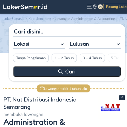
Pasang Loke
Gelap
LokerSemar.id
>
Kota Semarang
> Lowongan Administration & Accounting di PT. Nat Distribusi Indonesia Semaran
Lokasi
Lulusan
Tanpa Pengalaman
1 – 2 Tahun
3 – 4 Tahun
5 Tahun L
Lowongan terbit 1 tahun lalu
PT. Nat Distribusi Indonesia
Semarang
membuka lowongan
Administration &