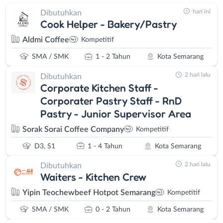
hari ini
Dibutuhkan
Cook Helper - Bakery/Pastry
Aldmi Coffee
Kompetitif
SMA / SMK
1 - 2 Tahun
Kota Semarang
2 hari lalu
Dibutuhkan
Corporate Kitchen Staff -
Corporater Pastry Staff - RnD
Pastry - Junior Supervisor Area
Sorak Sorai Coffee Company
Kompetitif
D3, S1
1 - 4 Tahun
Kota Semarang
2 hari lalu
Dibutuhkan
Waiters - Kitchen Crew
Yipin Teochewbeef Hotpot Semarang
Kompetitif
SMA / SMK
0 - 2 Tahun
Kota Semarang