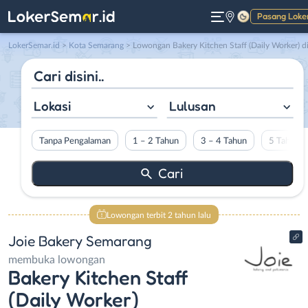
Pasang Loke
Gelap
LokerSemar.id
>
Kota Semarang
> Lowongan Bakery Kitchen Staff (Daily Worker) di Joie Bakery Semaran
Lokasi
Lulusan
Tanpa Pengalaman
1 – 2 Tahun
3 – 4 Tahun
5 Tahun L
Lowongan terbit 2 tahun lalu
Joie Bakery Semarang
membuka lowongan
Bakery Kitchen Staff
(Daily Worker)