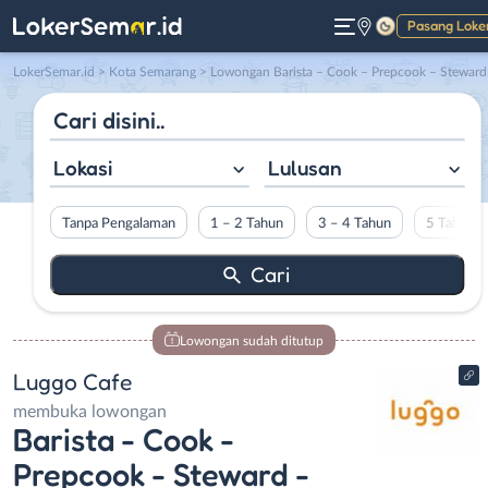
Pasang Loke
Gelap
LokerSemar.id
>
Kota Semarang
> Lowongan Barista – Cook – Prepcook – Steward – Server – Cashier di Luggo Caf
Lokasi
Lulusan
Tanpa Pengalaman
1 – 2 Tahun
3 – 4 Tahun
5 Tahun L
Lowongan sudah ditutup
Luggo Cafe
membuka lowongan
Barista - Cook -
Prepcook - Steward -