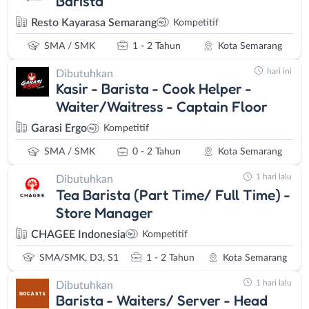
Barista
Resto Kayarasa Semarang
Kompetitif
SMA / SMK
1 - 2 Tahun
Kota Semarang
hari ini
Dibutuhkan
Kasir - Barista - Cook Helper -
Waiter/Waitress - Captain Floor
Garasi Ergo
Kompetitif
SMA / SMK
0 - 2 Tahun
Kota Semarang
1 hari lalu
Dibutuhkan
Tea Barista (Part Time/ Full Time) -
Store Manager
CHAGEE Indonesia
Kompetitif
SMA/SMK, D3, S1
1 - 2 Tahun
Kota Semarang
1 hari lalu
Dibutuhkan
Barista - Waiters/ Server - Head