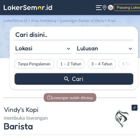
Pasang Loke
Gelap
LokerSemar.id
>
Kota Semarang
> Lowongan Barista di Vindy’s Kopi
Lokasi
Lulusan
Tanpa Pengalaman
1 – 2 Tahun
3 – 4 Tahun
5 Tahun L
Lowongan sudah ditutup
Vindy's Kopi
membuka lowongan
Barista