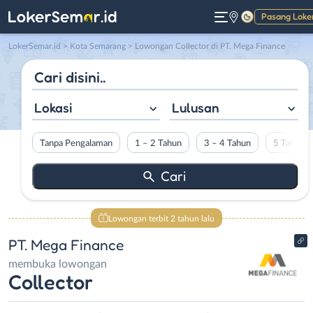
Pasang Loke
Gelap
LokerSemar.id
>
Kota Semarang
> Lowongan Collector di PT. Mega Finance
Lokasi
Lulusan
Tanpa Pengalaman
1 – 2 Tahun
3 – 4 Tahun
5 Tahun L
Lowongan terbit 2 tahun lalu
PT. Mega Finance
membuka lowongan
Collector