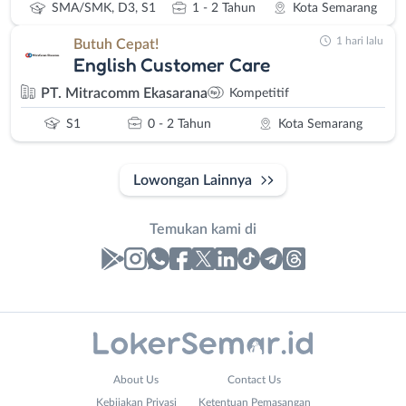
SMA/SMK, D3, S1
1 - 2 Tahun
Kota Semarang
1 hari lalu
Butuh Cepat!
English Customer Care
PT. Mitracomm Ekasarana
Kompetitif
S1
0 - 2 Tahun
Kota Semarang
Lowongan Lainnya
Temukan kami di
Laporan
Lowongan
Administrasi
Banjarnegara
Nama
About Us
Contact Us
Ahli
Banyumas
Lengkap
*
Kebijakan Privasi
Ketentuan Pemasangan