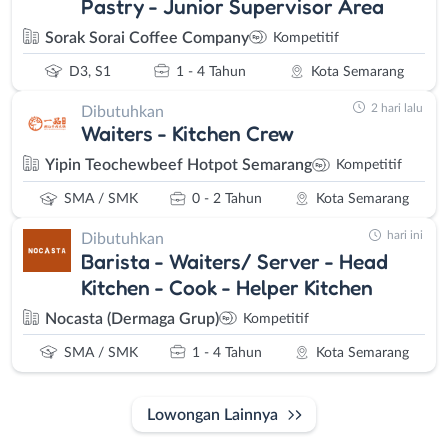
Pastry - Junior Supervisor Area
Sorak Sorai Coffee Company
Kompetitif
D3, S1
1 - 4 Tahun
Kota Semarang
2 hari lalu
Dibutuhkan
Waiters - Kitchen Crew
Yipin Teochewbeef Hotpot Semarang
Kompetitif
SMA / SMK
0 - 2 Tahun
Kota Semarang
hari ini
Dibutuhkan
Barista - Waiters/ Server - Head
Kitchen - Cook - Helper Kitchen
Nocasta (Dermaga Grup)
Kompetitif
SMA / SMK
1 - 4 Tahun
Kota Semarang
Lowongan Lainnya