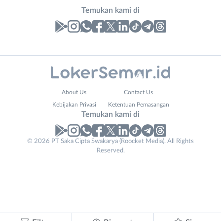
Temukan kami di
Laporan
Lowongan
Administrasi
Banjarnegara
Nama
About Us
Contact Us
Ahli
Banyumas
Lengkap
*
Kebijakan Privasi
Ketentuan Pemasangan
Gizi
Batang
Temukan kami di
Ahli
Bebas
Kecantikan
(Remote
No. Telp /
© 2026 PT Saka Cipta Swakarya (Roocket Media). All Rights
Analis
Work)
Reserved.
Email
WhatsApp
*
*
/
Blora
Peneliti
Boyolali
Kirim kode
Animator
Brebes
Apoteker
Cilacap
Contact
Arsitek
Demak
Tidak
Email
*
Asisten
Grobogan
bisa