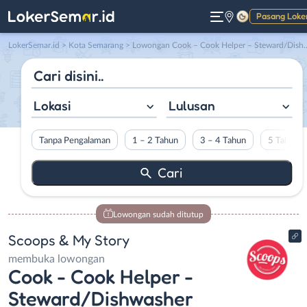
Pasang Loke
Gelap
LokerSemar.id
>
Kota Semarang
> Lowongan Cook – Cook Helper – Steward/Dishwasher di Scoops & My Story
Lokasi
Lulusan
Tanpa Pengalaman
1 – 2 Tahun
3 – 4 Tahun
5 Tahun L
Lowongan sudah ditutup
Scoops & My Story
membuka lowongan
Cook - Cook Helper -
Steward/Dishwasher