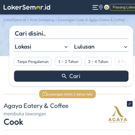
Pasang Loke
Gelap
LokerSemar.id
>
Kota Semarang
> Lowongan Cook di Agaya Eatery & Coffee
Lokasi
Lulusan
Tanpa Pengalaman
1 – 2 Tahun
3 – 4 Tahun
5 Tahun L
Lowongan terbit 1 tahun lalu
Agaya Eatery & Coffee
membuka lowongan
Cook