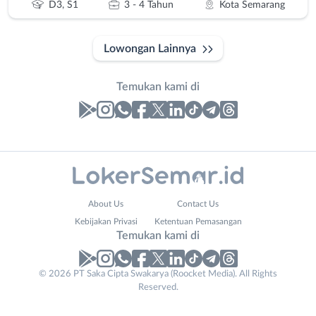
D3, S1
3 - 4 Tahun
Kota Semarang
Lowongan Lainnya
Temukan kami di
Laporan
Lowongan
Administrasi
Banjarnegara
Nama
About Us
Contact Us
Ahli
Banyumas
Lengkap
*
Kebijakan Privasi
Ketentuan Pemasangan
Gizi
Batang
Temukan kami di
Ahli
Bebas
Kecantikan
(Remote
No. Telp /
© 2026 PT Saka Cipta Swakarya (Roocket Media). All Rights
Analis
Work)
Reserved.
Email
WhatsApp
*
*
/
Blora
Peneliti
Boyolali