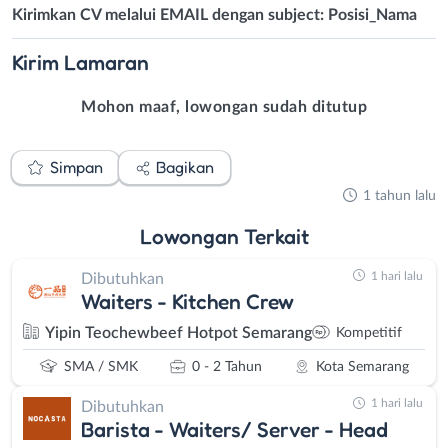
Kirimkan CV melalui EMAIL dengan subject: Posisi_Nama
Kirim
Lamaran
Mohon maaf, lowongan sudah ditutup
Simpan
Bagikan
1 tahun lalu
Lowongan
Terkait
1 hari lalu
Dibutuhkan
Waiters - Kitchen Crew
Yipin Teochewbeef Hotpot Semarang
Kompetitif
SMA / SMK
0 - 2 Tahun
Kota Semarang
1 hari lalu
Dibutuhkan
Barista - Waiters/ Server - Head