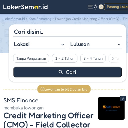
Pasang Loke
Gelap
LokerSemar.id
>
Kota Semarang
> Lowongan Credit Marketing Officer (CMO) – Field Collector (FC) – Problem Account (PA) – Credit Marketing Officer – Credit Relationship Executive di SMS Financ
Lokasi
Lulusan
Tanpa Pengalaman
1 – 2 Tahun
3 – 4 Tahun
5 Tahun L
Lowongan terbit 2 bulan lalu
SMS Finance
membuka lowongan
Credit Marketing Officer
(CMO) - Field Collector