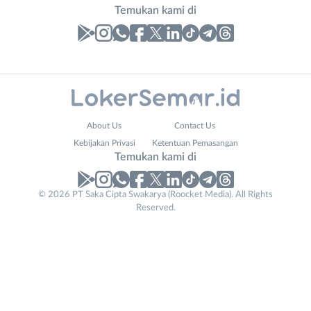
Temukan kami di
Laporan
Lowongan
Administrasi
Banjarnegara
Nama
About Us
Contact Us
Ahli
Banyumas
Lengkap
*
Kebijakan Privasi
Ketentuan Pemasangan
Gizi
Batang
Temukan kami di
Ahli
Bebas
Kecantikan
(Remote
No. Telp /
© 2026 PT Saka Cipta Swakarya (Roocket Media). All Rights
Analis
Work)
Reserved.
Email
WhatsApp
*
*
/
Blora
Peneliti
Boyolali
Kirim kode
Animator
Brebes
Apoteker
Cilacap
Contact
Arsitek
Demak
Tidak
Email
*
Asisten
Grobogan
bisa