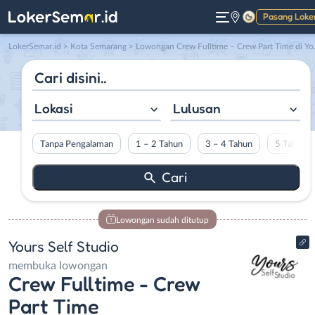
Pasang Loke
Gelap
LokerSemar.id
>
Kota Semarang
> Lowongan Crew Fulltime – Crew Part Time di Yours Self Studio
Lokasi
Lulusan
Tanpa Pengalaman
1 – 2 Tahun
3 – 4 Tahun
5 Tahun L
Lowongan sudah ditutup
Yours Self Studio
membuka lowongan
Crew Fulltime - Crew
Part Time