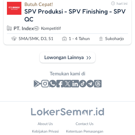
hari ini
Butuh Cepat!
SPV Produksi - SPV Finishing - SPV
QC
PT. Index
Kompetitif
SMA/SMK, D3, S1
1 - 4 Tahun
Sukoharjo
Lowongan Lainnya
Temukan kami di
Laporan
Lowongan
Administrasi
Banjarnegara
Nama
About Us
Contact Us
Ahli
Banyumas
Lengkap
*
Kebijakan Privasi
Ketentuan Pemasangan
Gizi
Batang