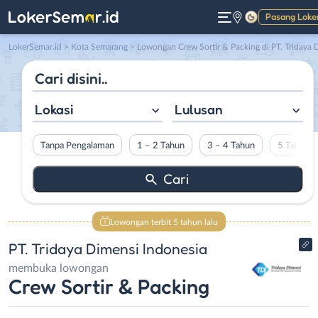
Pasang Loke
Gelap
LokerSemar.id
>
Kota Semarang
> Lowongan Crew Sortir & Packing di PT. Tridaya Dimensi Indonesi
Lokasi
Lulusan
Tanpa Pengalaman
1 – 2 Tahun
3 – 4 Tahun
5 Tahun L
Lowongan terbit 5 tahun lalu
PT. Tridaya Dimensi Indonesia
membuka lowongan
Crew Sortir & Packing