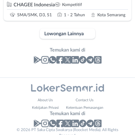
CHAGEE Indonesia
Kompetitif
SMA/SMK, D3, S1
1 - 2 Tahun
Kota Semarang
Lowongan Lainnya
Temukan kami di
Laporan
Lowongan
Administrasi
Banjarnegara
Nama
About Us
Contact Us
Ahli
Banyumas
Lengkap
*
Kebijakan Privasi
Ketentuan Pemasangan
Gizi
Batang
Instagram
WhatsApp
Temukan kami di
Ahli
Bebas
Kecantikan
(Remote
X - Twitter
Telegram
No. Telp /
© 2026 PT Saka Cipta Swakarya (Roocket Media). All Rights
Analis
Work)