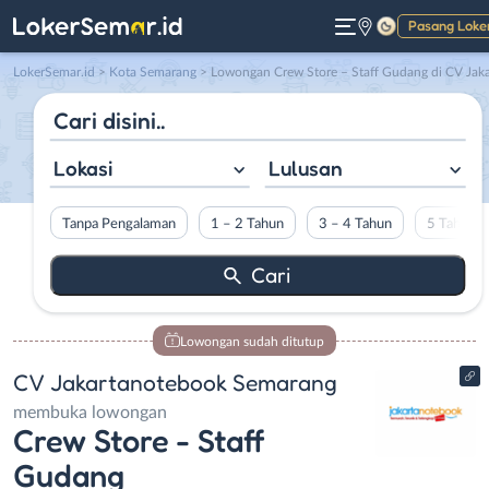
Pasang Loke
Gelap
LokerSemar.id
>
Kota Semarang
> Lowongan Crew Store – Staff Gudang di CV Jakartanotebook Semaran
Lokasi
Lulusan
Tanpa Pengalaman
1 – 2 Tahun
3 – 4 Tahun
5 Tahun L
Lowongan sudah ditutup
CV Jakartanotebook Semarang
membuka lowongan
Crew Store - Staff
Gudang